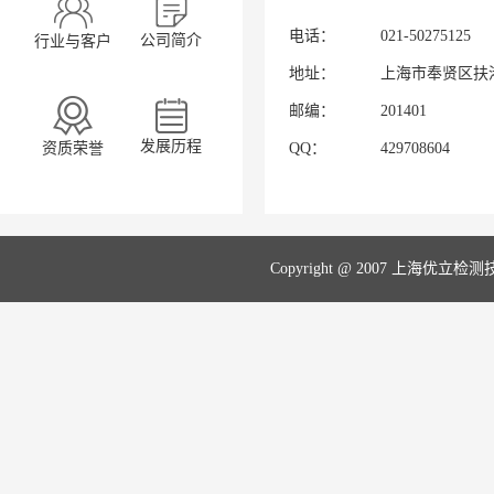
培训中，优
电话：
021-50275125
公司简介
行业与客户
凭借丰富经验
地址：
上海市奉贤区扶港
要点及实验室
邮编：
201401
念。结合船舶
发展历程
资质荣誉
QQ：
429708604
SDARI
的
此次培训不仅
Copyright @ 2007 上海优立
在船舶设计研
基，助力其在