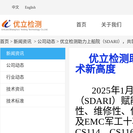
中文
English
首页
关于我们
首页
>
新闻资讯
>
公司动态
> 优立检测助力上船院（SDARI），
新闻资讯
优立检测助
公司动态
术新高度
行业动态
2025
年
1
技术资讯
（
SDARI
）赋
技术标准
性、维修性、
及
EMC
军工十
CS114
、
CS11